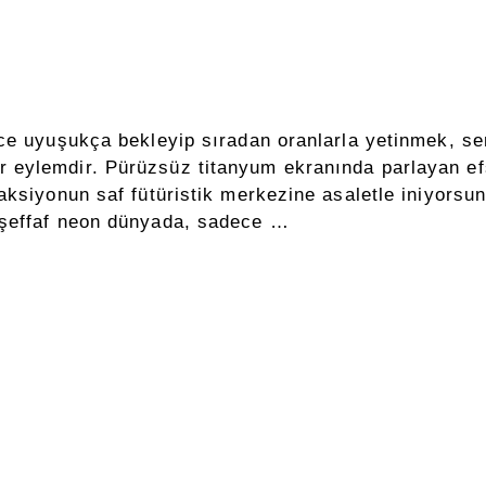
ce uyuşukça bekleyip sıradan oranlarla yetinmek, sen
 eylemdir. Pürüzsüz titanyum ekranında parlayan ef
aksiyonun saf fütüristik merkezine asaletle iniyorsun
 şeffaf neon dünyada, sadece …