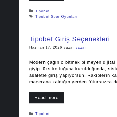
Kategoriler
Tipobet
Etiketler
Tipobet Spor Oyunları
Tipobet Giriş Seçenekleri
Haziran 17, 2026
yazar
yazar
Modern çağın o bitmek bilmeyen dijital 
giyip lüks koltuğuna kurulduğunda, sist
asaletle giriş yapıyorsun. Rakiplerin k
macerana kaldığın yerden fütursuzca 
Read more
Kategoriler
Tipobet