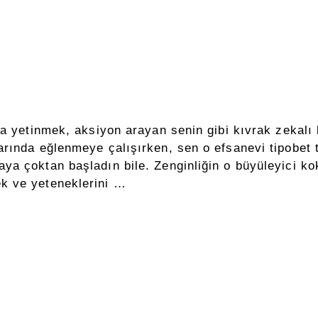
la yetinmek, aksiyon arayan senin gibi kıvrak zekalı
arında eğlenmeye çalışırken, sen o efsanevi tipobet 
ya çoktan başladın bile. Zenginliğin o büyüleyici ko
k ve yeteneklerini …