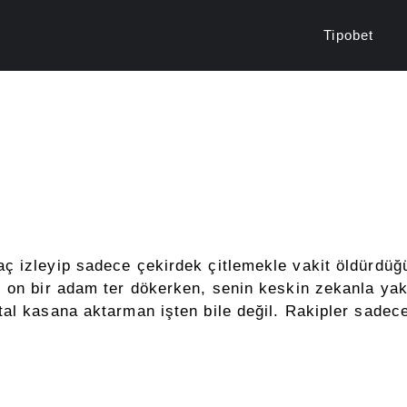
Tipobet
ç izleyip sadece çekirdek çitlemekle vakit öldürdüğ
 on bir adam ter dökerken, senin keskin zekanla yaka
tal kasana aktarman işten bile değil. Rakipler sadec