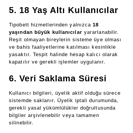
5. 18 Yaş Altı Kullanıcılar
Tipobett hizmetlerinden yalnızca
18
yaşından büyük kullanıcılar
yararlanabilir.
Reşit olmayan bireylerin sisteme üye olması
ve bahis faaliyetlerine katılması kesinlikle
yasaktır. Tespit halinde hesap kalıcı olarak
kapatılır ve gerekli işlemler uygulanır.
6. Veri Saklama Süresi
Kullanıcı bilgileri, üyelik aktif olduğu sürece
sistemde saklanır. Üyelik iptali durumunda,
gerekli yasal yükümlülükler doğrultusunda
bilgiler arşivlenebilir veya tamamen
silinebilir.