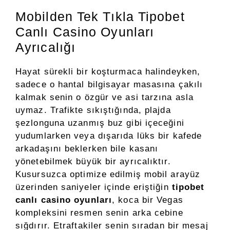
Mobilden Tek Tıkla Tipobet
Canlı Casino Oyunları
Ayrıcalığı
Hayat sürekli bir koşturmaca halindeyken,
sadece o hantal bilgisayar masasına çakılı
kalmak senin o özgür ve asi tarzına asla
uymaz. Trafikte sıkıştığında, plajda
şezlonguna uzanmış buz gibi içeceğini
yudumlarken veya dışarıda lüks bir kafede
arkadaşını beklerken bile kasanı
yönetebilmek büyük bir ayrıcalıktır.
Kusursuzca optimize edilmiş mobil arayüz
üzerinden saniyeler içinde eriştiğin
tipobet
canlı casino oyunları
, koca bir Vegas
kompleksini resmen senin arka cebine
sığdırır. Etraftakiler senin sıradan bir mesaj