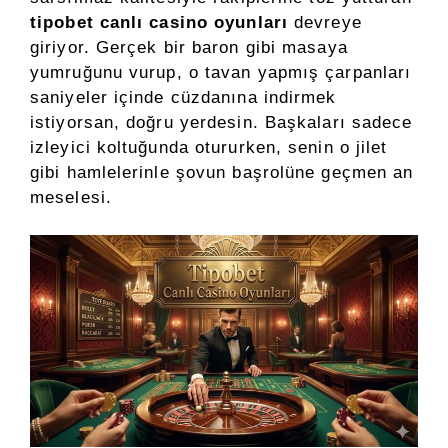
tipobet canlı casino oyunları
devreye
giriyor. Gerçek bir baron gibi masaya
yumruğunu vurup, o tavan yapmış çarpanları
saniyeler içinde cüzdanına indirmek
istiyorsan, doğru yerdesin. Başkaları sadece
izleyici koltuğunda otururken, senin o jilet
gibi hamlelerinle şovun başrolüne geçmen an
meselesi.