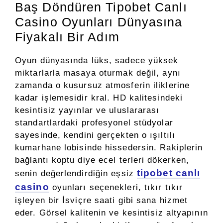
Baş Döndüren Tipobet Canlı
Casino Oyunları Dünyasına
Fiyakalı Bir Adım
Oyun dünyasında lüks, sadece yüksek
miktarlarla masaya oturmak değil, aynı
zamanda o kusursuz atmosferin iliklerine
kadar işlemesidir kral. HD kalitesindeki
kesintisiz yayınlar ve uluslararası
standartlardaki profesyonel stüdyolar
sayesinde, kendini gerçekten o ışıltılı
kumarhane lobisinde hissedersin. Rakiplerin
bağlantı koptu diye ecel terleri dökerken,
tipobet canlı
senin değerlendirdiğin eşsiz
casino
oyunları seçenekleri, tıkır tıkır
işleyen bir İsviçre saati gibi sana hizmet
eder. Görsel kalitenin ve kesintisiz altyapının