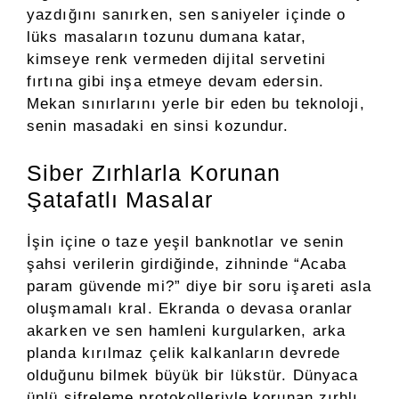
yazdığını sanırken, sen saniyeler içinde o
lüks masaların tozunu dumana katar,
kimseye renk vermeden dijital servetini
fırtına gibi inşa etmeye devam edersin.
Mekan sınırlarını yerle bir eden bu teknoloji,
senin masadaki en sinsi kozundur.
Siber Zırhlarla Korunan
Şatafatlı Masalar
İşin içine o taze yeşil banknotlar ve senin
şahsi verilerin girdiğinde, zihninde “Acaba
param güvende mi?” diye bir soru işareti asla
oluşmamalı kral. Ekranda o devasa oranlar
akarken ve sen hamleni kurgularken, arka
planda kırılmaz çelik kalkanların devrede
olduğunu bilmek büyük bir lükstür. Dünyaca
ünlü şifreleme protokolleriyle korunan zırhlı