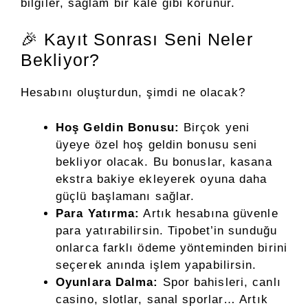
bilgiler, sağlam bir kale gibi korunur.
🎉 Kayıt Sonrası Seni Neler
Bekliyor?
Hesabını oluşturdun, şimdi ne olacak?
Hoş Geldin Bonusu:
Birçok yeni
üyeye özel hoş geldin bonusu seni
bekliyor olacak. Bu bonuslar, kasana
ekstra bakiye ekleyerek oyuna daha
güçlü başlamanı sağlar.
Para Yatırma:
Artık hesabına güvenle
para yatırabilirsin. Tipobet’in sunduğu
onlarca farklı ödeme yönteminden birini
seçerek anında işlem yapabilirsin.
Oyunlara Dalma:
Spor bahisleri, canlı
casino, slotlar, sanal sporlar… Artık