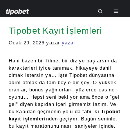
İçeriğe
atla
Men
Tipobet Kayıt İşlemleri
Ocak 29, 2026
yazar
yazar
Hani bazen bir filme, bir diziye başlarsın da
karakterleri iyice tanımak, hikayeye dahil
olmak istersin ya… İşte Tipobet dünyasına
adım atmak da tam böyle bir şey. O yüksek
oranlar, bonus yağmurları, yüzlerce casino
oyunu… Hepsi seni bekliyor ama önce o “gel
gel” diyen kapıdan içeri girmemiz lazım. Ve
bu kapıdan geçmenin yolu da tabii ki
Tipobet
kayıt işlemleri
nden geçiyor. Bugün seninle,
bu kayıt maratonunu nasıl saniyeler içinde,