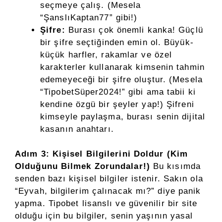
seçmeye çalış. (Mesela
“ŞanslıKaptan77” gibi!)
Şifre:
Burası çok önemli kanka! Güçlü
bir şifre seçtiğinden emin ol. Büyük-
küçük harfler, rakamlar ve özel
karakterler kullanarak kimsenin tahmin
edemeyeceği bir şifre oluştur. (Mesela
“TipobetSüper2024!” gibi ama tabii ki
kendine özgü bir şeyler yap!) Şifreni
kimseyle paylaşma, burası senin dijital
kasanın anahtarı.
Adım 3: Kişisel Bilgilerini Doldur (Kim
Olduğunu Bilmek Zorundalar!)
Bu kısımda
senden bazı kişisel bilgiler istenir. Sakın ola
“Eyvah, bilgilerim çalınacak mı?” diye panik
yapma. Tipobet lisanslı ve güvenilir bir site
olduğu için bu bilgiler, senin yaşının yasal