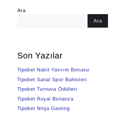
Ara
Ara
Son Yazılar
Tipobet Nakit Yatırım Bonusu
Tipobet Sanal Spor Bahisleri
Tipobet Turnuva Ödülleri
Tipobet Royal Bonanza
Tipobet Ninja Gaming