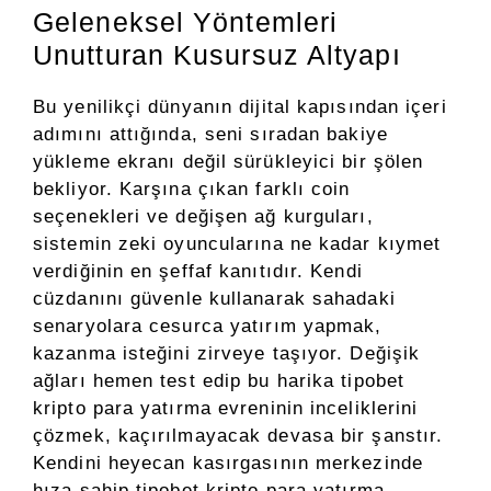
Geleneksel Yöntemleri
Unutturan Kusursuz Altyapı
Bu yenilikçi dünyanın dijital kapısından içeri
adımını attığında, seni sıradan bakiye
yükleme ekranı değil sürükleyici bir şölen
bekliyor. Karşına çıkan farklı coin
seçenekleri ve değişen ağ kurguları,
sistemin zeki oyuncularına ne kadar kıymet
verdiğinin en şeffaf kanıtıdır. Kendi
cüzdanını güvenle kullanarak sahadaki
senaryolara cesurca yatırım yapmak,
kazanma isteğini zirveye taşıyor. Değişik
ağları hemen test edip bu harika tipobet
kripto para yatırma evreninin inceliklerini
çözmek, kaçırılmayacak devasa bir şanstır.
Kendini heyecan kasırgasının merkezinde
hıza sahip tipobet kripto para yatırma