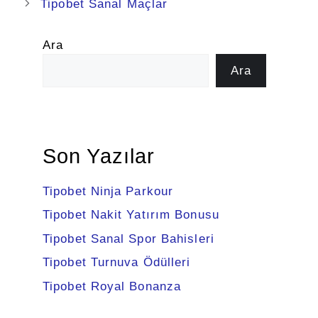
Tipobet Sanal Maçlar
Ara
Ara
Son Yazılar
Tipobet Ninja Parkour
Tipobet Nakit Yatırım Bonusu
Tipobet Sanal Spor Bahisleri
Tipobet Turnuva Ödülleri
Tipobet Royal Bonanza