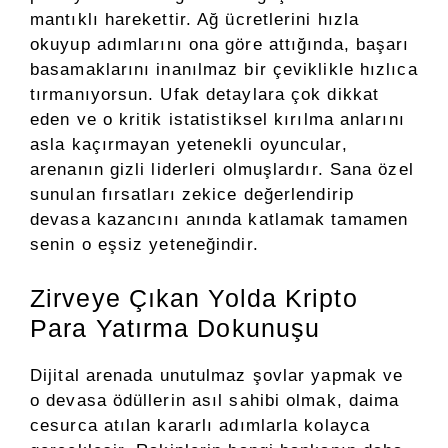
mantıklı harekettir. Ağ ücretlerini hızla
okuyup adımlarını ona göre attığında, başarı
basamaklarını inanılmaz bir çeviklikle hızlıca
tırmanıyorsun. Ufak detaylara çok dikkat
eden ve o kritik istatistiksel kırılma anlarını
asla kaçırmayan yetenekli oyuncular,
arenanın gizli liderleri olmuşlardır. Sana özel
sunulan fırsatları zekice değerlendirip
devasa kazancını anında katlamak tamamen
senin o eşsiz yeteneğindir.
Zirveye Çıkan Yolda Kripto
Para Yatırma Dokunuşu
Dijital arenada unutulmaz şovlar yapmak ve
o devasa ödüllerin asıl sahibi olmak, daima
cesurca atılan kararlı adımlarla kolayca