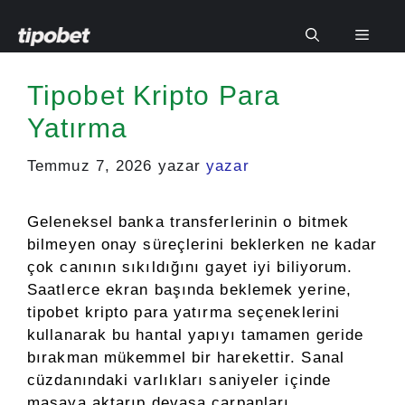
İçeriğe
atla
Men
Tipobet Kripto Para
Yatırma
Temmuz 7, 2026
yazar
yazar
Geleneksel banka transferlerinin o bitmek
bilmeyen onay süreçlerini beklerken ne kadar
çok canının sıkıldığını gayet iyi biliyorum.
Saatlerce ekran başında beklemek yerine,
tipobet kripto para yatırma seçeneklerini
kullanarak bu hantal yapıyı tamamen geride
bırakman mükemmel bir harekettir. Sanal
cüzdanındaki varlıkları saniyeler içinde
masaya aktarıp devasa çarpanları