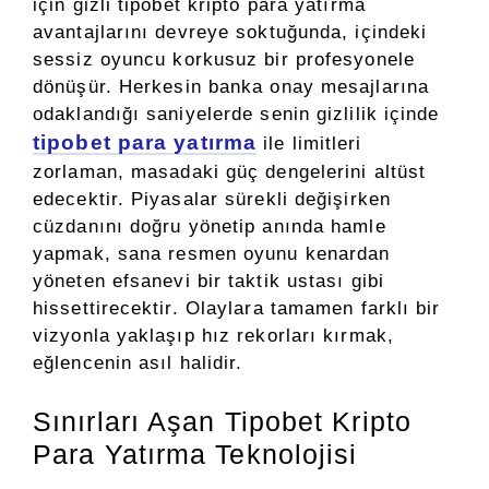
için gizli tipobet kripto para yatırma
avantajlarını devreye soktuğunda, içindeki
sessiz oyuncu korkusuz bir profesyonele
dönüşür. Herkesin banka onay mesajlarına
odaklandığı saniyelerde senin gizlilik içinde
tipobet para yatırma
ile limitleri
zorlaman, masadaki güç dengelerini altüst
edecektir. Piyasalar sürekli değişirken
cüzdanını doğru yönetip anında hamle
yapmak, sana resmen oyunu kenardan
yöneten efsanevi bir taktik ustası gibi
hissettirecektir. Olaylara tamamen farklı bir
vizyonla yaklaşıp hız rekorları kırmak,
eğlencenin asıl halidir.
Sınırları Aşan Tipobet Kripto
Para Yatırma Teknolojisi