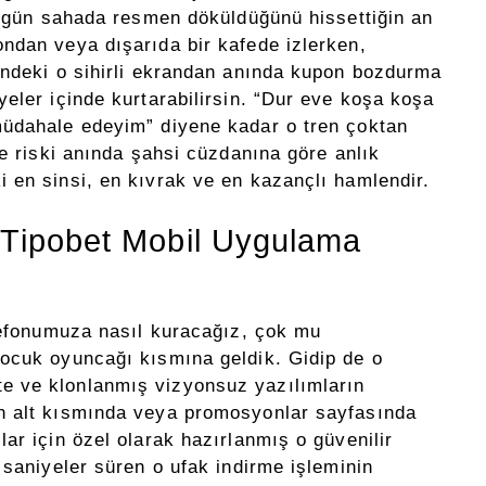
 bugün sahada resmen döküldüğünü hissettiğin an
ndan veya dışarıda bir kafede izlerken,
indeki o sihirli ekrandan anında kupon bozdurma
eler içinde kurtarabilirsin. “Dur eve koşa koşa
müdahale edeyim” diyene kadar o tren çoktan
ve riski anında şahsi cüzdanına göre anlık
 en sinsi, en kıvrak ve en kazançlı hamlendir.
 Tipobet Mobil Uygulama
elefonumuza nasıl kuracağız, çok mu
ocuk oyuncağı kısmına geldik. Gidip de o
e ve klonlanmış vizyonsuz yazılımların
n alt kısmında veya promosyonlar sayfasında
ar için özel olarak hazırlanmış o güvenilir
 saniyeler süren o ufak indirme işleminin