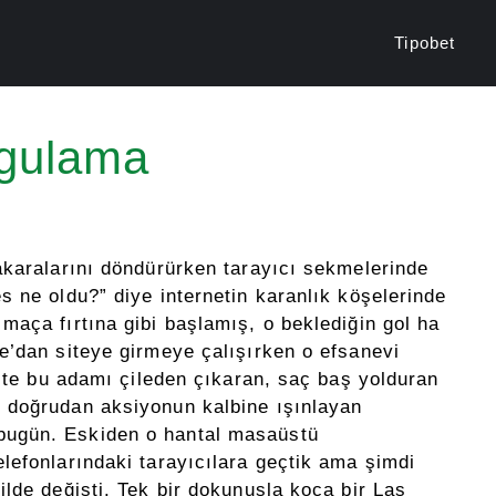
Tipobet
ygulama
akaralarını döndürürken tarayıcı sekmelerinde
 ne oldu?” diye internetin karanlık köşelerinde
maça fırtına gibi başlamış, o beklediğin gol ha
e’dan siteye girmeye çalışırken o efsanevi
İşte bu adamı çileden çıkaran, saç baş yolduran
 doğrudan aksiyonun kalbine ışınlayan
ugün. Eskiden o hantal masaüstü
lefonlarındaki tarayıcılara geçtik ama şimdi
lde değişti. Tek bir dokunuşla koca bir Las