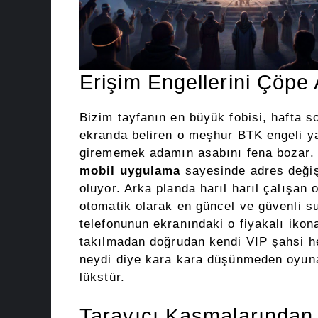
Erişim Engellerini Çöpe
Bizim tayfanın en büyük fobisi, hafta 
ekranda beliren o meşhur BTK engeli ya
girememek adamın asabını fena bozar.
mobil uygulama
sayesinde adres değiş
oluyor. Arka planda harıl harıl çalışan 
otomatik olarak en güncel ve güvenli s
telefonunun ekranındaki o fiyakalı ikon
takılmadan doğrudan kendi VIP şahsi he
neydi diye kara kara düşünmeden oyuna 
lükstür.
Tarayıcı Kasmalarından 