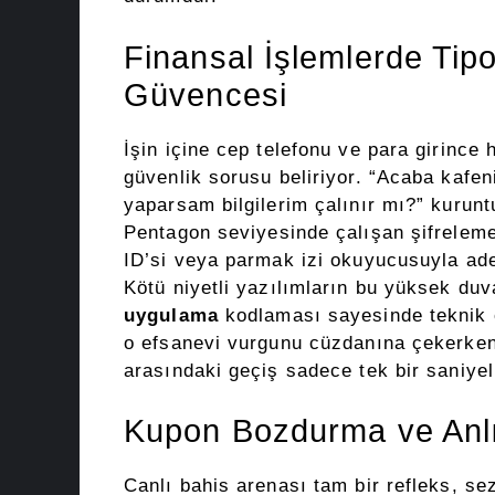
Finansal İşlemlerde Tip
Güvencesi
İşin içine cep telefonu ve para girince 
güvenlik sorusu beliriyor. “Acaba kafe
yaparsam bilgilerim çalınır mı?” kurun
Pentagon seviyesinde çalışan şifreleme 
ID’si veya parmak izi okuyucusuyla adet
Kötü niyetli yazılımların bu yüksek du
uygulama
kodlaması sayesinde teknik 
o efsanevi vurgunu cüzdanına çekerken
arasındaki geçiş sadece tek bir saniye
Kupon Bozdurma ve Anlık
Canlı bahis arenası tam bir refleks, s