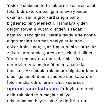
Yedek kulübesinde tırnaklarını kemiren asabi
teknik direktörün paniğini televizyondan
okumak, senin gibi kurtlar için paha
biçilemez bir yetenektir. Isınmaya giden
gergin forvetin vücut dilinden sıradaki
hamleyi sezdiğinde, harika taktiklerle köhne
algoritmaları resmen saniyeler içinde
çökertirsin. İnatçı yazılımlar senin pürüzsüz
zekan karşısında çaresizce ceketini ilikler.
Yorucu tempoyu tartan radarınla, lüks
sürprizleri yüz metre öteden rahatlıkla
tanırsın. Ekrandaki rakamlar dalgalanırken, o
siber ganimeti daima sadece sen kaparsın.
İpleri maharetli ellerine alıp, kusursuz
tipobet spor bahisleri
farkıyla o çaresiz
ezik rakiplerine o meşhur alaycı
tebessümünü büyük bir zevkle fırlatırsın.