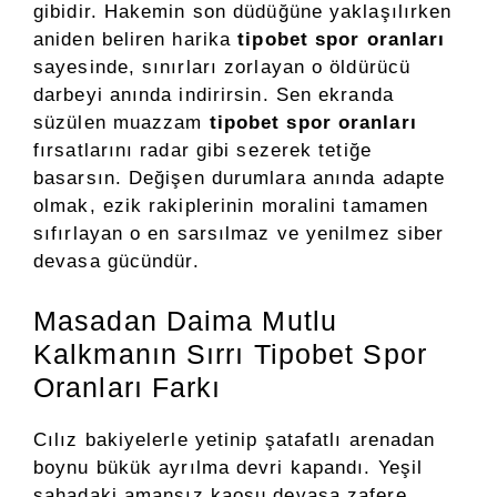
gibidir. Hakemin son düdüğüne yaklaşılırken
aniden beliren harika
tipobet spor oranları
sayesinde, sınırları zorlayan o öldürücü
darbeyi anında indirirsin. Sen ekranda
süzülen muazzam
tipobet spor oranları
fırsatlarını radar gibi sezerek tetiğe
basarsın. Değişen durumlara anında adapte
olmak, ezik rakiplerinin moralini tamamen
sıfırlayan o en sarsılmaz ve yenilmez siber
devasa gücündür.
Masadan Daima Mutlu
Kalkmanın Sırrı Tipobet Spor
Oranları Farkı
Cılız bakiyelerle yetinip şatafatlı arenadan
boynu bükük ayrılma devri kapandı. Yeşil
sahadaki amansız kaosu devasa zafere