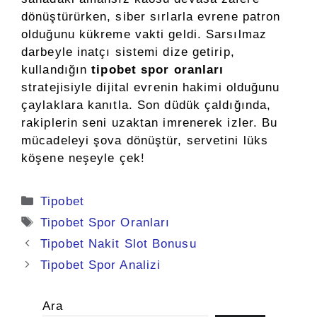
dönüştürürken, siber sırlarla evrene patron
olduğunu kükreme vakti geldi. Sarsılmaz
darbeyle inatçı sistemi dize getirip,
kullandığın
tipobet spor oranları
stratejisiyle dijital evrenin hakimi olduğunu
çaylaklara kanıtla. Son düdük çaldığında,
rakiplerin seni uzaktan imrenerek izler. Bu
mücadeleyi şova dönüştür, servetini lüks
köşene neşeyle çek!
Kategoriler
Tipobet
Etiketler
Tipobet Spor Oranları
Tipobet Nakit Slot Bonusu
Tipobet Spor Analizi
Ara