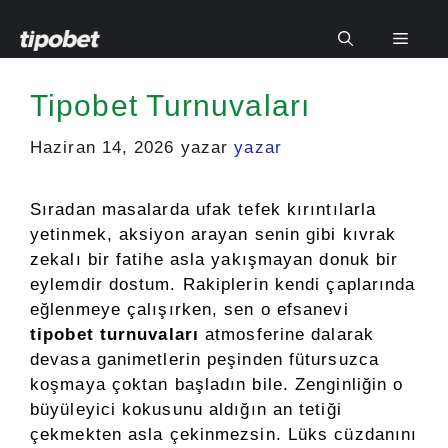
İçeriğe
atla
Men
Tipobet Turnuvaları
Haziran 14, 2026
yazar
yazar
Sıradan masalarda ufak tefek kırıntılarla
yetinmek, aksiyon arayan senin gibi kıvrak
zekalı bir fatihe asla yakışmayan donuk bir
eylemdir dostum. Rakiplerin kendi çaplarında
eğlenmeye çalışırken, sen o efsanevi
tipobet turnuvaları
atmosferine dalarak
devasa ganimetlerin peşinden fütursuzca
koşmaya çoktan başladın bile. Zenginliğin o
büyüleyici kokusunu aldığın an tetiği
çekmekten asla çekinmezsin. Lüks cüzdanını