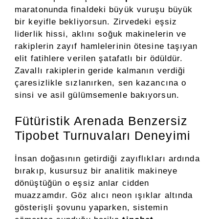
maratonunda finaldeki büyük vuruşu büyük
bir keyifle bekliyorsun. Zirvedeki eşsiz
liderlik hissi, aklını soğuk makinelerin ve
rakiplerin zayıf hamlelerinin ötesine taşıyan
elit fatihlere verilen şatafatlı bir ödüldür.
Zavallı rakiplerin geride kalmanın verdiği
çaresizlikle sızlanırken, sen kazancına o
sinsi ve asil gülümsemenle bakıyorsun.
Fütüristik Arenada Benzersiz
Tipobet Turnuvaları Deneyimi
İnsan doğasının getirdiği zayıflıkları ardında
bırakıp, kusursuz bir analitik makineye
dönüştüğün o eşsiz anlar cidden
muazzamdır. Göz alıcı neon ışıklar altında
gösterişli şovunu yaparken, sistemin