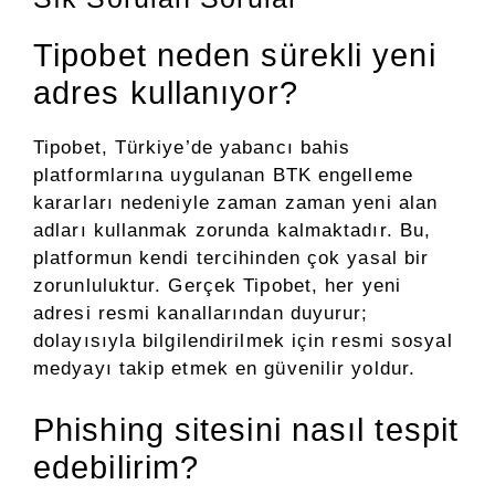
Tipobet neden sürekli yeni
adres kullanıyor?
Tipobet, Türkiye’de yabancı bahis
platformlarına uygulanan BTK engelleme
kararları nedeniyle zaman zaman yeni alan
adları kullanmak zorunda kalmaktadır. Bu,
platformun kendi tercihinden çok yasal bir
zorunluluktur. Gerçek Tipobet, her yeni
adresi resmi kanallarından duyurur;
dolayısıyla bilgilendirilmek için resmi sosyal
medyayı takip etmek en güvenilir yoldur.
Phishing sitesini nasıl tespit
edebilirim?