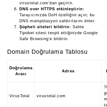
virustotal.com’dan geçirin.
DNS over HTTPS etkinleştirin:
Tarayıcınızda DoH özelliğini açın; bu
DNS manipülasyon saldırılarını önler.
Şüpheli siteleri bildirin:
Sahte
Tipobet sitesi tespit ettiğinizde Google
Safe Browsing’e bildirin.
Domain Doğrulama Tablosu
Doğrulama
Adres
Aracı
7
g
VirusTotal
virustotal.com
m
t