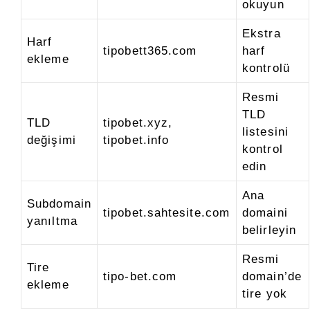
okuyun
Ekstra
Harf
tipobett365.com
harf
ekleme
kontrolü
Resmi
TLD
TLD
tipobet.xyz,
listesini
değişimi
tipobet.info
kontrol
edin
Ana
Subdomain
tipobet.sahtesite.com
domaini
yanıltma
belirleyin
Resmi
Tire
tipo-bet.com
domain’de
ekleme
tire yok