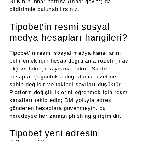
BTK’nın ihbar hattına (ihbar.gov.tr) da
bildirimde bulunabilirsiniz.
Tipobet’in resmi sosyal
medya hesapları hangileri?
Tipobet’in resmi sosyal medya kanallarını
belirlemek için hesap doğrulama rozeti (mavi
tik) ve takipçi sayısına bakın. Sahte
hesaplar çoğunlukla doğrulama rozetine
sahip değildir ve takipçi sayıları düşüktür.
Platform değişikliklerini öğrenmek için resmi
kanalları takip edin; DM yoluyla adres
gönderen hesaplara güvenmeyin, bu
neredeyse her zaman phishing girişimidir.
Tipobet yeni adresini