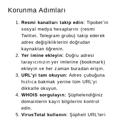
Korunma Adımları
Resmi kanalları takip edin:
Tipobet’in
sosyal medya hesaplarını (resmi
Twitter, Telegram grubu) takip ederek
adres değişikliklerini doğrudan
kaynaktan öğrenin.
Yer imine ekleyin:
Doğru adresi
tarayıcınızın yer imlerine (bookmark)
ekleyin ve her zaman buradan erişin.
URL’yi tam okuyun:
Adres çubuğuna
hızlıca bakmak yerine tüm URL’yi
dikkatle okuyun.
WHOIS sorgulayın:
Şüphelendiğiniz
domainlerin kayıt bilgilerini kontrol
edin.
VirusTotal kullanın:
Şüpheli URL’leri