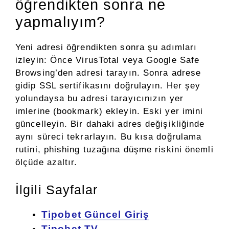
öğrendikten sonra ne
yapmalıyım?
Yeni adresi öğrendikten sonra şu adımları
izleyin: Önce VirusTotal veya Google Safe
Browsing’den adresi tarayın. Sonra adrese
gidip SSL sertifikasını doğrulayın. Her şey
yolundaysa bu adresi tarayıcınızın yer
imlerine (bookmark) ekleyin. Eski yer imini
güncelleyin. Bir dahaki adres değişikliğinde
aynı süreci tekrarlayın. Bu kısa doğrulama
rutini, phishing tuzağına düşme riskini önemli
ölçüde azaltır.
İlgili Sayfalar
Tipobet Güncel Giriş
Tipobet TV