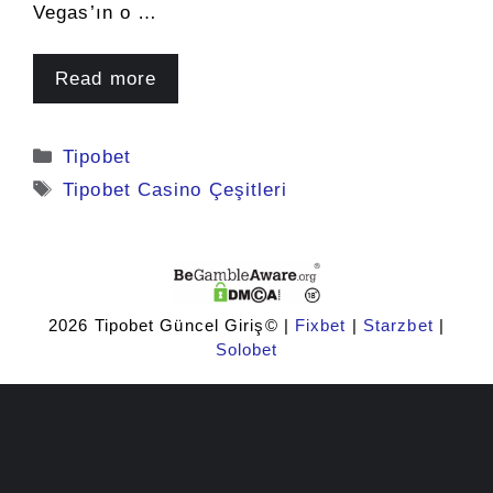
Vegas’ın o …
Read more
Kategoriler
Tipobet
Etiketler
Tipobet Casino Çeşitleri
2026 Tipobet Güncel Giriş© |
Fixbet
|
Starzbet
|
Solobet