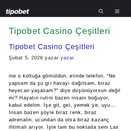
İçeriğe
atla
Men
Tipobet Casino Çeşitleri
Tipobet Casino Çeşitleri
Şubat 5, 2026
yazar
yazar
ine o koltuğa gömüldün, elinde telefon, “Ne
yapsam da şu gri havayı dağıtsam, biraz
heyecan yaşasam?” diye düşünüyorsun değil
mi? Hayatın rutini bazen insanı boğuyor,
kabul edelim. İşe git, gel, yemek ye, uyu…
İnsan bazen şöyle biraz renk, biraz
adrenalin, ucundan da olsa biraz kazanç
ihtimali arıyor. İşte tam bu noktada seni Las